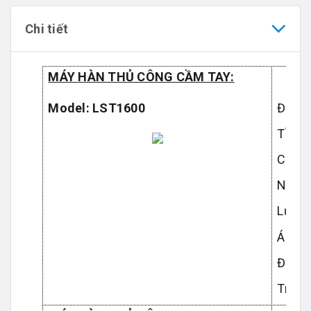
Chi tiết
MÁY HÀN THỦ CÔNG CẦM TAY:
Model: LST1600
Điện 
Tần s
Công 
Nhiệt 
Lưu l
Áp lự
Độ ồn
Trọng