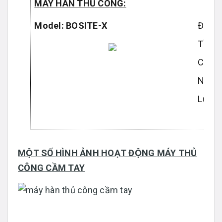
MÁY HÀN THỦ CÔNG:
Model: BOSITE-X
Điện 
Tần s
Công 
Nhiệt
Lưu l
MỘT SỐ HÌNH ẢNH HOẠT ĐỘNG MÁY THỦ
CÔNG CẦM TAY